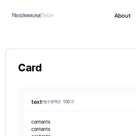
About
Card
text
필수항목
총
100
명
contents
contents