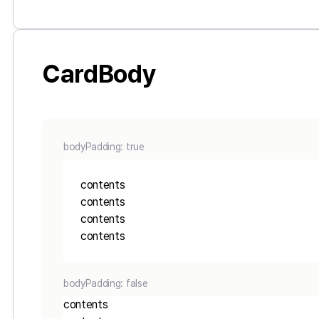
CardBody
bodyPadding: true
contents
contents
contents
contents
bodyPadding: false
contents