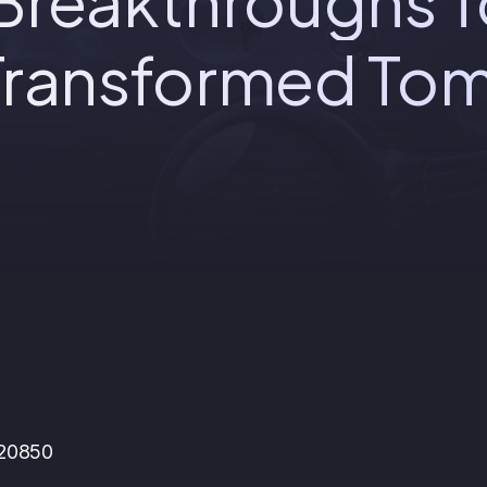
 Breakthroughs T
 Transformed To
 20850