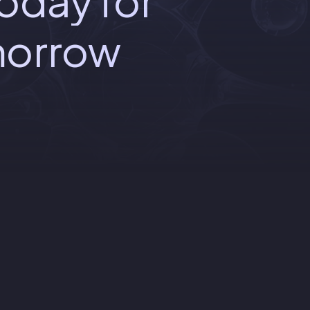
oday for
morrow