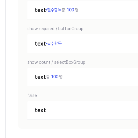
text
필수항목
총
100
명
show required / buttonGroup
text
필수항목
show count / selectBoxGroup
text
총
100
명
false
text